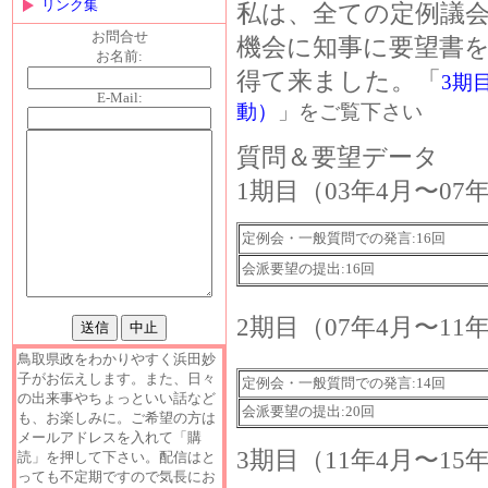
リンク集
私は、全ての定例議
お問合せ
機会に知事に要望書
お名前:
得て来ました。「
3
期
E-Mail:
動）
」をご覧下さい
質問＆要望データ
1期目（03年4月〜07
定例会・一般質問での発言:16回
会派要望の提出:16回
2期目（07年4月〜11
鳥取県政をわかりやすく浜田妙
子がお伝えします。また、日々
定例会・一般質問での発言:14回
の出来事やちょっといい話など
会派要望の提出:20回
も、お楽しみに。ご希望の方は
メールアドレスを入れて「購
3期目（11年4月〜15
読」を押して下さい。配信はと
っても不定期ですので気長にお