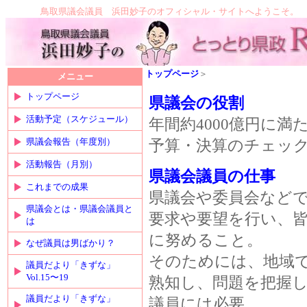
鳥取県議会議員 浜田妙子のオフィシャル・サイトへようこそ。
トップページ
＞
メニュー
トップページ
県議会の役割
活動予定（スケジュール）
年間約4000億円に
県議会報告（年度別）
予算・決算のチェッ
活動報告（月別）
県議会議員の仕事
これまでの成果
県議会や委員会など
県議会とは・県議会議員と
要求や要望を行い、
は
に努めること。
なぜ議員は男ばかり？
そのためには、地域
議員だより「きずな」
Vol.15〜19
熟知し、問題を把握
議員だより「きずな」
議員には必要。