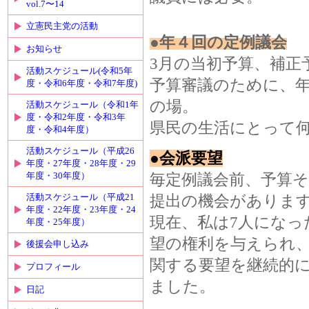
vol.7〜14
立憲民主党の活動
●年４回の定例議会
お知らせ
3月の当初予算、補正
活動スケジュール(令和5年
予算審議のために、
度・令和6年度・令和7年度)
の場。
活動スケジュール（令和1年
度・令和2年度・令和3年
県民の生活にとって
度・令和4年度）
活動スケジュール（平成26
●会派要望
年度・27年度・28年度・29
年度・30年度）
毎定例議会前、予算
活動スケジュール（平成21
提出の機会がありま
年度・22年度・23年度・24
現在、私は7人になっ
年度・25年度）
望の権利を与えられ
後援会申し込み
関する要望を継続的
プロフィール
ました。
日記