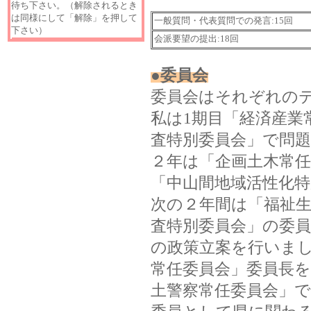
待ち下さい。（解除されるとき
は同様にして「解除」を押して
一般質問・代表質問での発言:15回
下さい）
会派要望の提出:18回
●委員会
委員会はそれぞれの
私は1期目「経済産業
査特別委員会」で問
２年は「企画土木常
「中山間地域活性化
次の２年間は「福祉生
査特別委員会」の委
の政策立案を行いまし
常任委員会」委員長を
土警察常任委員会」