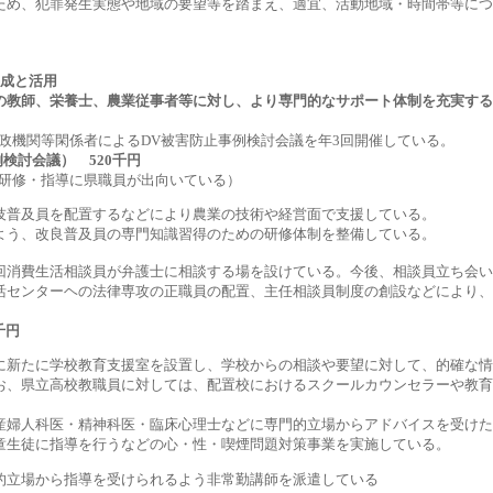
ため、犯罪発生実態や地域の要望等を踏まえ、適宜、活動地域・時間帯等につ
養成と活用
場の教師、栄養士、農業従事者等に対し、より専門的なサポート体制を充実す
政機関等閑係者によるDV被害防止事例検討会議を年3回開催している。
検討会議） 520千円
て研修・指導に県職員が出向いている）
技普及員を配置するなどにより農業の技術や経営面で支援している。
よう、改良普及員の専門知識習得のための研修体制を整備している。
回消費生活相談員が弁護士に相談する場を設けている。今後、相談員立ち会い
活センターヘの法律専攻の正職員の配置、主任相談員制度の創設などにより、
千円
に新たに学校教育支援室を設置し、学校からの相談や要望に対して、的確な情
お、県立高校教職員に対しては、配置校におけるスクールカウンセラーや教育
産婦人科医・精神科医・臨床心理士などに専門的立場からアドバイスを受けた
童生徒に指導を行うなどの心・性・喫煙問題対策事業を実施している。
的立場から指導を受けられるよう非常勤講師を派遣している