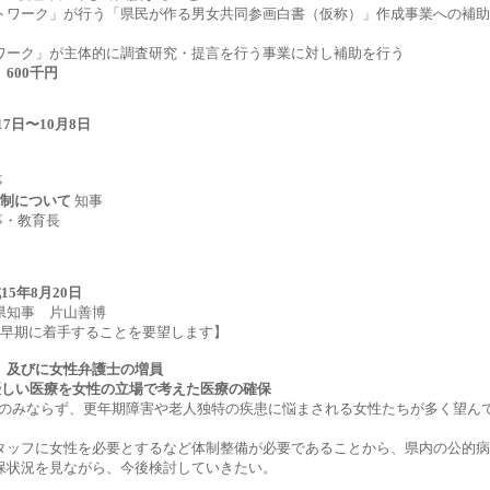
トワーク」が行う「県民が作る男女共同参画白書（仮称）」作成事業への補助
ワーク」が主体的に調査研究・提言を行う事業に対し補助を行う
00千円
9月17日〜10月8日
事
体制について
知事
事・教育長
 平成15年8月20日
県知事 片山善博
、早期に着手することを要望します】
、及びに女性弁護士の増員
優しい医療を女性の立場で考えた医療の確保
者のみならず、更年期障害や老人独特の疾患に悩まされる女性たちが多く望ん
タッフに女性を必要とするなど体制整備が必要であることから、県内の公的病
保状況を見ながら、今後検討していきたい。