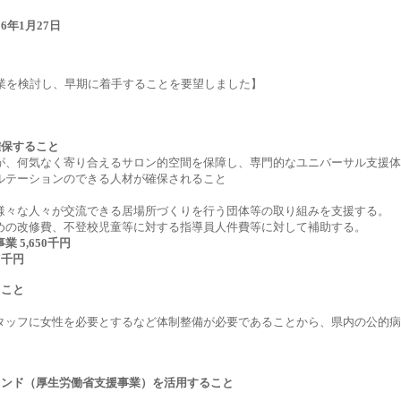
 平成16年1月27日
事
事業を検討し、早期に着手することを要望しました】
確保すること
が、何気なく寄り合えるサロン的空間を保障し、専門的なユニバーサル支援体
ルテーションのできる人材が確保されること
様々な人々が交流できる居場所づくりを行う団体等の取り組みを支援する。
めの改修費、不登校児童等に対する指導員人件費等に対して補助する。
5,650千円
7千円
ること
タッフに女性を必要とするなど体制整備が必要であることから、県内の公的病
レンド（厚生労働省支援事業）を活用すること