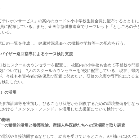
布
てテレホンサービス」の案内のカードを小中学校生徒全員に配布するとともに
全員に配布している。また、企画部協働推進室でリーフレット「としごろの子
ている。
窓口の一覧を作成し、健康対策課HPへの掲載や学校等への配布を行う。
ーバイザー巡回指導によるケース検討支援
42校にスクールカウンセラーを配置し、校区内の小学校も含めて不登校や問
校については、7人のスクールカウンセラーを9校に配置している。現在、県
が、今後も有資格者の確保及び配置に努めたい。研修の充実や専門化による支
を検討したい。
業）の活用
社会参加訓練等を実施し、ひきこもり状態から回復するための環境整備を行な
における「メンタル・フレンド」を活用した支援策について検討する。
の徹底
ザーの積極的活用と養護教諭、産婦人科医師たちへの現場聞き取り調査
の電話や直接訪問するなどして、助言を受けているところ。9月補正において