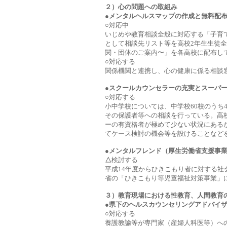
２）心の問題への取組み
●メンタルヘルスマップの作成と無料配
○
対応中
いじめや教育相談全般に対応する「子育
として相談先リスト等を高校2年生生徒
関・団体のご案内〜」を各高校に配布し
○
対応する
関係機関と連携し、心の健康に係る相談
●スクールカウンセラーの充実とスーパ
○
対応する
小中学校については、中学校60校のうち
その保護者等への相談を行っている。高
ーの有資格者が極めて少ない状況にある
てケース検討の機会等を設けることなど
●メンタルフレンド（厚生労働省支援事
△
検討する
平成14年度からひきこもり者に対する
省の「ひきこもり等児童福祉対策事業」
３）教育現場における性教育、人間教育
●県下のヘルスカウンセリングアドバイ
○
対応する
養護教諭等が専門家（産婦人科医等）へ