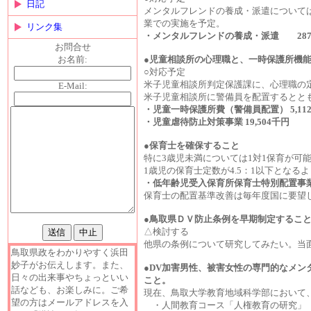
日記
メンタルフレンドの養成・派遣について
業での実施を予定。
リンク集
・メンタルフレンドの養成・派遣 28
お問合せ
●児童相談所の心理職と、一時保護所機
お名前:
○
対応予定
米子児童相談所判定保護課に、心理職の
E-Mail:
米子児童相談所に警備員を配置するとと
・児童一時保護所費（警備員配置） 5,11
・児童虐待防止対策事業 19,504千円
●保育士を確保すること
特に3歳児未満については1対1保育が可
1歳児の保育士定数が4.5：1以下とな
・低年齢児受入保育所保育士特別配置事業 
保育士の配置基準改善は毎年度国に要望し
●鳥取県ＤＶ防止条例を早期制定するこ
△検討する
他県の条例について研究してみたい。当
鳥取県政をわかりやすく浜田
妙子がお伝えします。また、
●DV加害男性、被害女性の専門的なメ
日々の出来事やちょっといい
こと。
話なども、お楽しみに。ご希
現在、鳥取大学教育地域科学部において
望の方はメールアドレスを入
・人間教育コース「人権教育の研究」