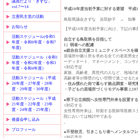
議員だより「きずな」
vol.7〜14
平成16年度当初予算に対する要望
立憲民主党の活動
鳥取県議会きずな 浜田妙子 → 知
お知らせ
【平成16年度当初予算に向け、下記の
活動スケジュール(令和5
自立する鳥取県を目指して
年度・令和6年度・令和7
1）弱者への配慮
年度)
●総合自立支援コミュニティスペースを
居場所や拠り所を求める全ての老若男女
活動スケジュール（令和1
ーディネート、マネージメント、コンサ
年度・令和2年度・令和3
○
対応予定
年度・令和4年度）
家族、高齢者、異世代の人など、地域の
活動スケジュール（平成
高齢者等が障壁のない空間で過ごせるた
26年度・27年度・28年
・住み慣れた街で暮らす拠点調査・研究事業 
度・29年度・30年度）
・子どもの居場所づくりモデル事業 2,10
活動スケジュール（平成
●県下公立病院へ女性専門外来を設置す
21年度・22年度・23年
○
対応する
度・24年度・25年度）
女性専用外来は、対面する医師等医療ス
院においては検討中である
後援会申し込み
プロフィール
●不登校児、引きこもり者ヘメンタルフ
○
対応予定