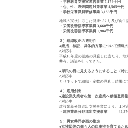
・学校教育支援室運営事業 7,174千円
・心、性、喫煙問題対策事業 4,565千円
・学校栄養職員研修事業 3,153千円
地域の実状に応じた健康づくり及び食生
・栄養改善指導事業費 3,660千円
・栄養改善指導事業費 1,984千円
３）組織改正の透明性
●総括、検証、具体的方策について情報
○
対応中
平成16年度の組織の見直しに当たり、
共有、議論を行ってきた。
●県民の目に見えるようにすること（特
○
対応中
とりネットで組織・定数の見直し結果に
４）雇用創出
●建設業失業者を第一次産業へ積極登用
○
対応中
建設業新分野進出支援事業により、１次
・建設業新分野進出支援事業 42,27
５）男女共同参画の推進
●女性団体の個々人の自主性を育てるた