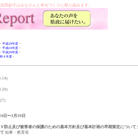
 浜田妙子はみなさんと幸せづくりに取り組みます。
・
平成19年度
・
・
平成24年度
・
・
平成29年度
・
和４年度
・
報告
14)
20)
7)
年2月24日〜3月19日
ＤＶ防止及び被害者の保護のための基本方針及び基本計画の早期策定について
いて
知事・教育長