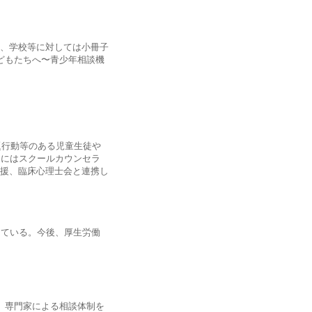
、学校等に対しては小冊子
どもたちへ〜青少年相談機
題行動等のある児童生徒や
内にはスクールカウンセラ
援、臨床心理士会と連携し
っている。今後、厚生労働
、専門家による相談体制を