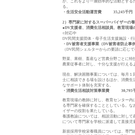
が、これをより一層効率的な活動とする
る。
・生活安全活動運営費 35,245千円
2）専門家に対するスーパーパイザーの
●DV支援者、消費生活相談員、教育現
○
対応中
DV民間支援団体・母子生活支援施設・行
・DV被害者支援事業（DV被害者防止事例
（DV民間シェルターからの要請に応じ
野菜、果樹、畜産など営農分野ごとに特
農業従事者に対し、十分な支援が行える
現在、解決困難事案については、毎月１
士に相談できる場を設けるほか、消費生
なサポート体制を充実する。
・消費生活相談対策事業費 30,795
教育現場の教師に対し、教育センター内
る専門家を確保することとしている。な
イザーの役割を果たしている。
養護教諭については、相談活動に対して
について専門家を学校に派遣して直接児
新規採用学校栄養職員については、専門