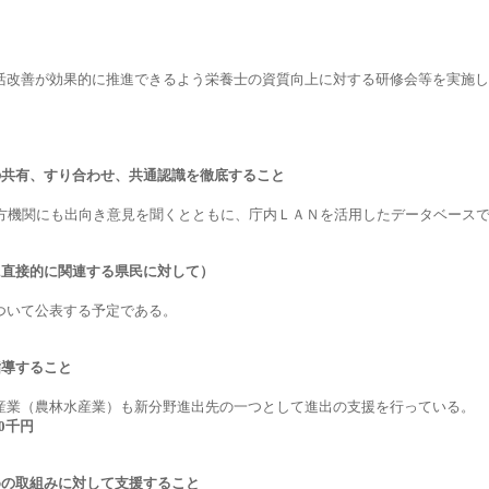
活改善が効果的に推進できるよう栄養士の資質向上に対する研修会等を実施し
の共有、すり合わせ、共通認識を徹底すること
地方機関にも出向き意見を聞くとともに、庁内ＬＡＮを活用したデータベース
に直接的に関連する県民に対して）
ついて公表する予定である。
指導すること
産業（農林水産業）も新分野進出先の一つとして進出の支援を行っている。
0千円
めの取組みに対して支援すること