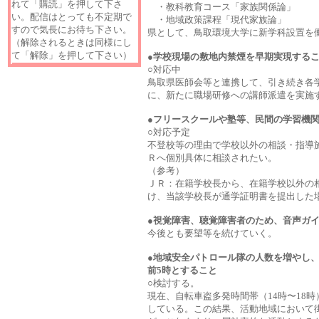
れて「購読」を押して下さ
・教科教育コース「家族関係論」
い。配信はとっても不定期で
・地域政策課程「現代家族論」
すので気長にお待ち下さい。
県として、鳥取環境大学に新学科設置を
（解除されるときは同様にし
て「解除」を押して下さい）
●学校現場の敷地内禁煙を早期実現する
○
対応中
鳥取県医師会等と連携して、引き続き各
に、新たに職場研修への講師派遣を実施
●フリースクールや塾等、民間の学習機
○
対応予定
不登校等の理由で学校以外の相談・指導
Ｒへ個別具体に相談されたい。
（参考）
ＪＲ：在籍学校長から、在籍学校以外の
け、当該学校長が通学証明書を提出した
●視覚障害、聴覚障害者のため、音声ガ
今後とも要望等を続けていく。
●地域安全パトロール隊の人数を増やし
前5時とすること
○
検討する。
現在、自転車盗多発時間帯（14時〜18
している。この結果、活動地域において