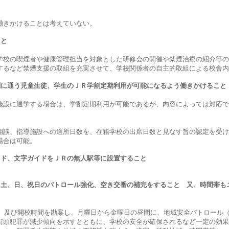
働きかけることは考えていない。
こと
学校の喫煙者や健康管理担当を対象とした研修会の開催や禁煙治療の紹介等の
するなど禁煙支援の取組を充実させて、学校関係者の自主的取組による校舎内
関に通う児童生徒、学生のＪＲ学割定期利用が可能になるよう働きかけること
施設に通学する場合は、学割定期利用が可能であるが、内容によっては対応で
相談、指導施設への適所日数を、在籍学校の出席日数と見なす旨の認定を受け
場合は可能。
イド、文字ガイドをＪＲの無人駅等に設置すること
、土、日、祝日のパトロール強化、空き交番の補完をすること 又、時間帯も
時）及び開校時間を勘案し、月曜日から金曜日の昼間に、地域安全パトロール
街頭犯罪が減少傾向を示すとともに、学校の安全が確保されるなど一定の効果