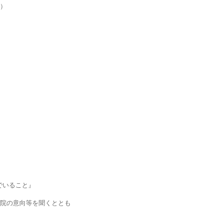
）
でいること』
院の意向等を聞くととも