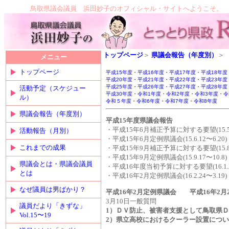
鳥取県議会議員 浜田妙子のオフィシャル・サイトへようこそ。
トップページ
＞
県議会報告（年度別）
＞
メニュー
トップページ
平成15年度
・
平成16年度
・
平成17年度
・
平成18年度
平成20年度
・
平成21年度
・
平成22年度
・
平成23年度
平成25年度
・
平成26年度
・
平成27年度
・
平成28年度
活動予定（スケジュー
平成30年度
・
令和1年度
・
令和2年度
・
令和3年度
・
令
ル）
令和５年度
・
令和6年度
・
令和7年度
・
令和8年度
県議会報告（年度別）
平成15年度県議会
・平成15年6月補正予算に対する要望(15.5.
活動報告（月別）
・平成15年6月定例県議会(15.6.12〜6.20)
これまでの成果
・平成15年9月補正予算に対する要望(15.8.
・平成15年9月定例県議会(15.9.17〜10.8)
県議会とは・県議会議員
・平成16年度当初予算に対する要望(16.1.2
とは
・平成16年2月定例県議会(16.2.24〜3.19)
なぜ議員は男ばかり？
平成16年2月定例県議会 平成16
3月10日一般質問
議員だより「きずな」
1）ＤＶ防止、被害者支援として鳥取県
Vol.15〜19
2）県立高校におけるクーラー設置につ