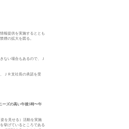
情報提供を実施するととも
禁煙の拡大を図る。
きない場合もあるので、Ｊ
、ＪＲ支社長の承諾を受
ニーズの高い午後5時〜午
（姿を見せる）活動を実施
を挙げているところである