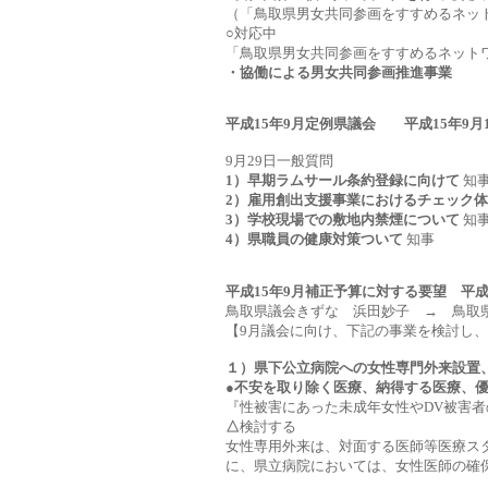
（「鳥取県男女共同参画をすすめるネッ
○
対応中
「鳥取県男女共同参画をすすめるネット
・協働による男女共同参画推進事業 6
平成15年9月定例県議会 平成15年
9月29日一般質問
1）早期ラムサール条約登録に向けて
知
2）雇用創出支援事業におけるチェック
3）学校現場での敷地内禁煙について
知
4）県職員の健康対策ついて
知事
平成15年9月補正予算に対する要望
鳥取県議会きずな 浜田妙子 → 鳥取
【9月議会に向け、下記の事業を検討し
１）県下公立病院への女性専門外来設置
●不安を取り除く医療、納得する医療、
『性被害にあった未成年女性やDV被害
△
検討する
女性専用外来は、対面する医師等医療ス
に、県立病院においては、女性医師の確