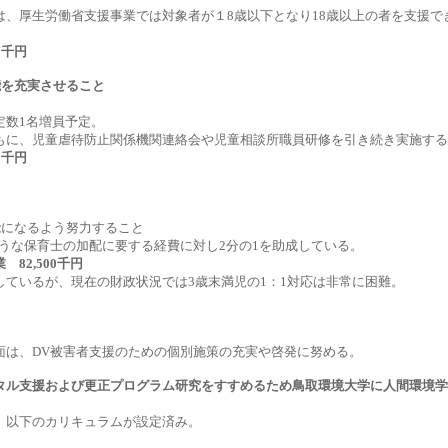
は、厚生労働省支援事業では対象者が１8歳以下となり18歳以上の者を支援で
7千円
能を充実させること
定数1名増員予定。
もに、児童虐待防止関係機関連絡会や児童相談所職員研修を引き続き実施する
2千円
能になるよう努力すること
るような保育士の加配に要する経費に対し2分の1を助成している。
82,500千円
ているが、現在の財政状況では3歳末満児の1：1対応は非常に困難。
と
面は、DV被害者支援のための個別施策の充実や啓発に努める。
ンタル支援および更正プログラム研究をすすめるため鳥取環境大学に人間環境
、以下のカリキュラムが設定済み。