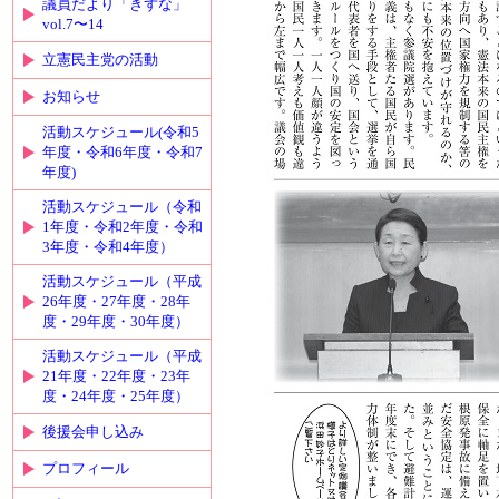
議員だより「きずな」
vol.7〜14
立憲民主党の活動
お知らせ
活動スケジュール(令和5
年度・令和6年度・令和7
年度)
活動スケジュール（令和
1年度・令和2年度・令和
3年度・令和4年度）
活動スケジュール（平成
26年度・27年度・28年
度・29年度・30年度）
活動スケジュール（平成
21年度・22年度・23年
度・24年度・25年度）
後援会申し込み
プロフィール