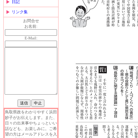
日記
リンク集
お問合せ
お名前:
E-Mail:
鳥取県政をわかりやすく浜田
妙子がお伝えします。また、
日々の出来事やちょっといい
話なども、お楽しみに。ご希
望の方はメールアドレスを入