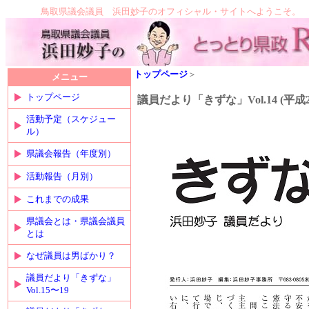
鳥取県議会議員 浜田妙子のオフィシャル・サイトへようこそ。
トップページ
＞
メニュー
トップページ
議員だより「きずな」Vol.14 (平成
活動予定（スケジュー
ル）
県議会報告（年度別）
活動報告（月別）
これまでの成果
県議会とは・県議会議員
とは
なぜ議員は男ばかり？
議員だより「きずな」
Vol.15〜19