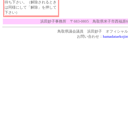
待ち下さい。（解除されるとき
は同様にして「解除」を押して
下さい）
浜田妙子事務所 〒683-0805 鳥取県米子市西福原6-18
鳥取県議会議員 浜田妙子 オフィシャル・サイト [ht
お問い合わせ：
hamadataekoji