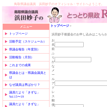
鳥取県議会議員 浜田妙子のオフィシャル・サイトへようこそ。
トップページ
＞
メニュー
トップページ
浜田妙子後援会のお申し込みはこちら
お
活動予定（スケジュール）
名
前
県議会報告（年度別）
ふ
活動報告（月別）
り
が
これまでの成果
な
メ
県議会とは・県議会議員と
ー
は
ル
ア
なぜ議員は男ばかり？
ド
レ
議員だより「きずな」
ス
Vol.15〜19
郵
議員だより「きずな」
便