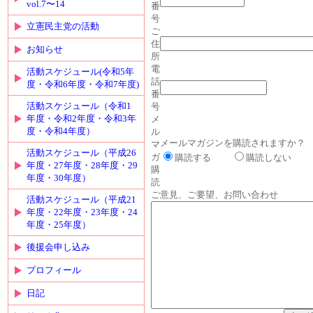
vol.7〜14
番
号
立憲民主党の活動
ご
住
お知らせ
所
電
活動スケジュール(令和5年
話
度・令和6年度・令和7年度)
番
活動スケジュール（令和1
号
年度・令和2年度・令和3年
メ
度・令和4年度）
ル
メールマガジンを購読されますか？
マ
活動スケジュール（平成26
ガ
購読する
購読しない
年度・27年度・28年度・29
購
年度・30年度）
読
ご意見、ご要望、お問い合わせ
活動スケジュール（平成21
年度・22年度・23年度・24
年度・25年度）
後援会申し込み
プロフィール
日記