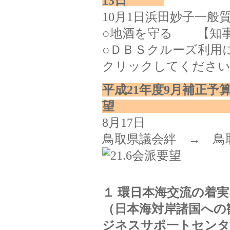
13日
10月1日浜田妙子一般
○地酒を守る 【知
○ＤＢＳクルーズ利用
クリックしてくださ
平成21年度9月補正予
8月17日
鳥取県議会絆 → 鳥
１ 環日本海交流の着
（日本海対岸諸国への
ジネスサポ一トセンタ