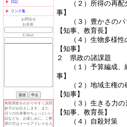
日記
（２）所得の再配
事】
リンク集
お問合せ
（３）豊かさ
お名前:
【知事、教育長】
E-Mail:
（４）生
【知事】
２ 県政の諸課題
（１）予算編成、組
事】
（２）地域
【知事】
（３）生
鳥取県政をわかりやすく浜田
妙子がお伝えします。また、
【知事、教育長】
日々の出来事やちょっといい
話なども、お楽しみに。ご希
（４
望の方はメールアドレスを入