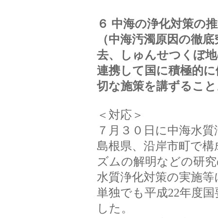
６ 中海の浄化対策の
（中海汚濁原因の徹底
去、しゅんせつくぼ地
連携して国に積極的に
切な施策を講ずること
＜対応＞
７月３０日に中海水質
島根県、沿岸市町で構
ズムの解明などの研究
水質浄化対策の実施等
単独でも平成22年度
した。