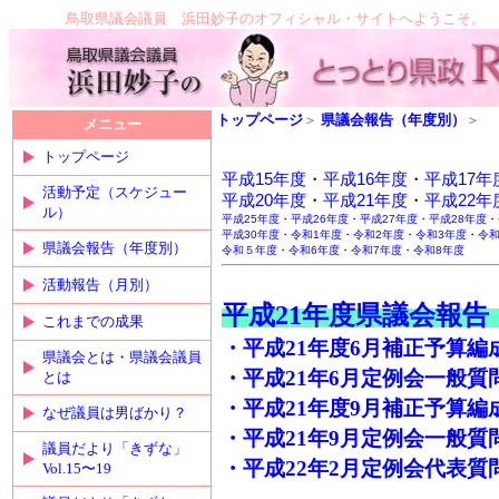
鳥取県議会議員 浜田妙子のオフィシャル・サイトへようこそ。
トップページ
＞
県議会報告（年度別）
＞
メニュー
トップページ
平成15年度
・
平成16年度
・
平成17年
活動予定（スケジュー
平成20年度
・
平成21年度
・
平成22年
ル）
平成25年度
・
平成26年度
・
平成27年度
・
平成28年度
・
平成30年度
・
令和1年度
・
令和2年度
・
令和3年度
・
令
県議会報告（年度別）
令和５年度
・
令和6年度
・
令和7年度
・
令和8年度
活動報告（月別）
平成21年度県議会
これまでの成果
・
平成21年度6月補正予算編成に
県議会とは・県議会議員
・平成21年6月定例会一般質問（2
とは
・
平成21年度9月補正予算編成に
なぜ議員は男ばかり？
・平成21年9月定例会一般質問（2
議員だより「きずな」
・平成22年2月定例会代表質問（2
Vol.15〜19