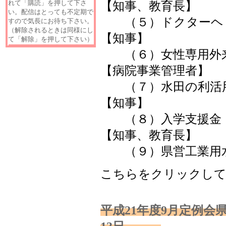
れて「購読」を押して下さ
【知事、教育長】
い。配信はとっても不定期で
（５）ドクター
すので気長にお待ち下さい。
（解除されるときは同様にし
【知事】
て「解除」を押して下さい）
（６）
【病院事業管理者】
（７）
【知事】
（８）
【知事、教育長】
（９）県営工業
こちらをクリックし
平成21年度9月定例会県