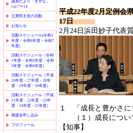
議員だより「きずな」
vol.7〜14
平成22年度2月定例会
立憲民主党の活動
17日
お知らせ
2月24日浜田妙子代表
活動スケジュール(令和5
年度・令和6年度・令和7
年度)
活動スケジュール（令和
1年度・令和2年度・令和
3年度・令和4年度）
活動スケジュール（平成
26年度・27年度・28年
度・29年度・30年度）
活動スケジュール（平成
21年度・22年度・23年
度・24年度・25年度）
１ 「成長と豊かさに
後援会申し込み
（１）成長
プロフィール
【知事】