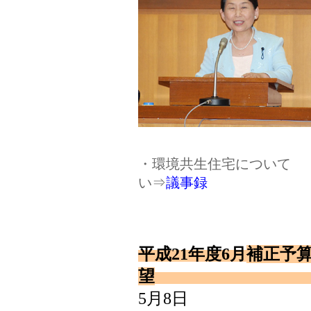
・環境共生住宅について 
い⇒
議事録
平成21年度6月
補正予
望
5月8日