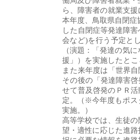
働局及び障害者就業・
ら、障害者の就業支援
本年度、鳥取県自閉症
した自閉症等発達障害
会など)を行う予定と
（演題：「発達の気に
援」）を実施したとこ
また来年度は「世界自
その後の「発達障害啓
せて普及啓発のＰＲ活
定。（※今年度もポス
実施。）
高等学校では、生徒の
望・適性に応じた進路