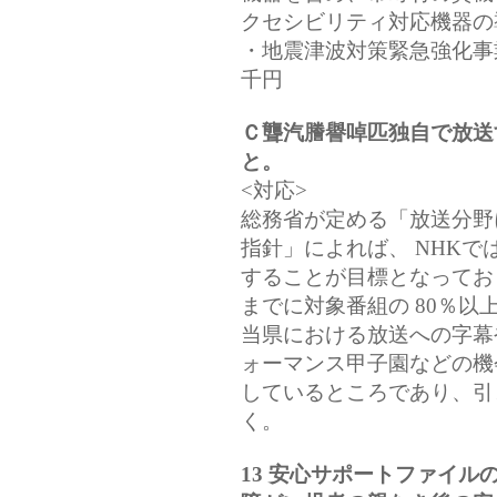
クセシビリティ対応機器の
・地震津波対策緊急強化事
千円
Ｃ聾汽謄譽啅匹独自で放送
と。
<対応>
総務省が定める「放送分野
指針」によれば、 NHK
することが目標となっており
までに対象番組の 80％以
当県における放送への字幕
ォーマンス甲子園などの機
しているところであり、引
く。
13 安心サポートファイル