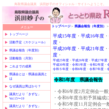
鳥取県議会議員 浜田妙子のオフィシャル・サイトへようこそ。
トップページ
＞
県議会報告（年度別）
メニュー
トップページ
平成15年度
・
平成16年度
・
度
・
活動予定（スケジュール）
平成20年度
・
平成21年度
・
県議会報告（年度別）
度
・
活動報告（月別）
平成25年度
・
平成26年度
・
平成27年度
平成30年度
・
令和1年度
・
令和2年度
・
これまでの成果
令和５年度
・
令和6年度
・
令和7年度
・
県議会とは・県議会議員と
は
令和5年度 県議会報告
なぜ議員は男ばかり？
・令和6年度2月定例会一般質問(
議員だより「きずな」
・令和6年度当初予算編成にお
Vol.15〜19
・令和5年度11月定例会一般質問
議員だより「きずな」