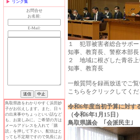
リンク集
お問合せ
お名前:
E-Mail:
１
犯罪被害者総合サポー
知事、教育長、警察本部長
２
地域に根ざした青谷上
知事、教育長
一般質問を録画放送でご
こちらをクリックしてくだ
鳥取県政をわかりやすく浜田妙
令和6年度当初予算に対す
子がお伝えします。また、日々
（令和6年1月15日）
の出来事やちょっといい話など
も、お楽しみに。ご希望の方は
鳥取県議会 ｢会派民主｣
メールアドレスを入れて「購
読」を押して下さい。配信はと
っても不定期ですので気長にお