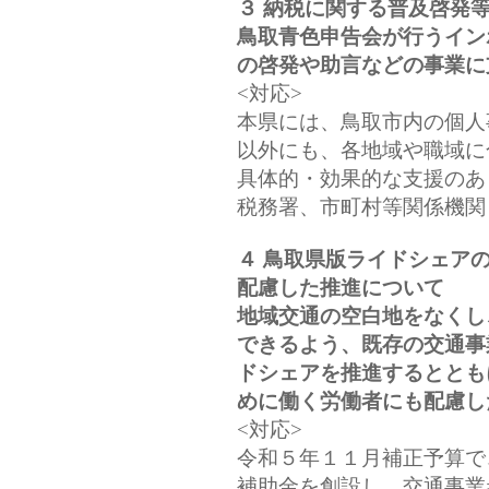
３ 納税に関する普及啓発
鳥取青色申告会が行うイン
の啓発や助言などの事業に
<対応>
本県には、鳥取市内の個人
以外にも、各地域や職域に
具体的・効果的な支援のあ
税務署、市町村等関係機関
４ 鳥取県版ライドシェア
配慮した推進について
地域交通の空白地をなくし
できるよう、既存の交通事
ドシェアを推進するととも
めに働く労働者にも配慮し
<対応>
令和５年１１月補正予算で
補助金を創設し、交通事業