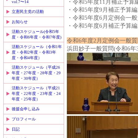
・令和5年度11月補正予算編成
vol.7〜14
・令和5年度9月補正予算編成
立憲民主党の活動
・令和5年度6月定例会一般質問(
お知らせ
・令和5年度6月補正予算編成
活動スケジュール(令和5年
度・令和6年度・令和7年度)
令和6年度2月定例会一般質
活動スケジュール（令和1年
浜田妙子一般質問(令和6年3
度・令和2年度・令和3年
度・令和4年度）
活動スケジュール（平成26
年度・27年度・28年度・29
年度・30年度）
活動スケジュール（平成21
年度・22年度・23年度・24
年度・25年度）
後援会申し込み
プロフィール
日記