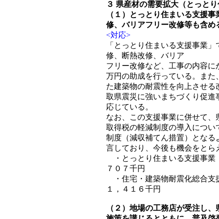
３ 県産材の需要拡大（とっと
（１）とっとり住まいる支援事
修、バリアフリー改修等も含め
<対応>
「とっとり住まいる支援事業」
修、断熱改修、バリア
フリー改修など、工事の内容に
万円の助成を行っている。また
た建築物の耐震性を向上させる
取県震災に強いまちづくり促進
応じている。
なお、この支援事業に併せて、
取得税の軽減制度の導入につい
制度（減収補てん措置）となる
言しており、今後も機会をとら
・とっとり住まいる支援事業（
７０７千円
・住宅・建築物耐震化総合支援
１，４１６千円
（２）地場の工務店が受注し、
施策を講じるとともに、普及啓