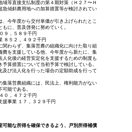
地域等直接支払制度の第４期対策（Ｈ２７〜Ｈ
超急傾斜農用地への加算措置等が検討されてい
は、今年度から交付単価が引き上げられたとこ
ともに、普及啓発に努めていく。
０９，５８９千円
 ８５２，４９２千円
に関わらず、集落営農の組織化に向けた取り組
備費を支援している他、今年度から新たに、集
法人化後の経営安定化を支援するための制度も
き予算措置について当初予算で検討している。
化及び法人化を行った場合の定額助成を行って
の集落営農組織には、民法上、権利能力がない
不可能である。
４０，４７２千円
援事業 １７，３２９千円
産可能な所得を確保できるよう、戸別所得補償
。