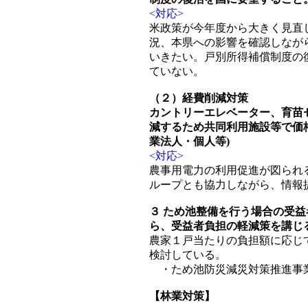
<対応>
米政策が今年度から大きく見直
況、本県への影響を確認しなが
いきたい。戸別所得補償制度の
ていない。
（２）経費削減対策
カントリーエレベーター、育苗
減するため共同利用施設等で価
業法人・個人等)
<対応>
農事用電力の利用促進が図られ
ループとも協力しながら、情報
３ ため池整備を行う場合の受
ら、受益者負担の軽減策を講じ
農家１戸当たりの負担額に応じ
検討している。
・ため池防災減災対策推進事業
【林業対策】