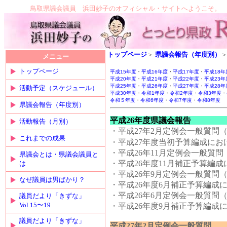
鳥取県議会議員 浜田妙子のオフィシャル・サイトへようこそ。
トップページ
＞
県議会報告（年度別）
メニュー
トップページ
平成15年度
・
平成16年度
・
平成17年度
・
平成18年
平成20年度
・
平成21年度
・
平成22年度
・
平成23年
平成25年度
・
平成26年度
・
平成27年度
・
平成28年
活動予定（スケジュール）
平成30年度
・
令和1年度
・
令和2年度
・
令和3年度
・
令和５年度
・
令和6年度
・
令和7年度
・
令和8年度
県議会報告（年度別）
平成26年度県議会報告
活動報告（月別）
・平成27年2月定例会一般質問（2
これまでの成果
・
平成27年度当初予算編成にお
・平成26年11月定例会一般質問（
県議会とは・県議会議員と
・
平成26年度11月補正予算
は
・平成26年9月定例会一般質問（26.
なぜ議員は男ばかり？
・
平成26年度6月補正予算編成
・平成26年6月定例会一般質問（26.
議員だより「きずな」
Vol.15〜19
・
平成26年度9月補正予算編成
議員だより「きずな」
平成27年2