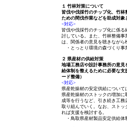
１ 竹林対策について
皆伐や伐採竹のチップ化、竹林整
ための間伐作業などを助成対象
<対応>
皆伐や伐採竹のチップ化に係る
討している。また、竹林整備事
は、関係者の意見を聴きながら
・とっとり環境の森づくり事業
２ 県産材の供給対策
地場工務店や設計事務所の意見
給体制を整えるために必要な支
ード整備）
<対応>
県産乾燥材の安定供給について
県産乾燥材のストックの増加に
成等を行うなど、引き続き工務
取り組んでいく。なお、ストッ
れば支援を検討する。
・鳥取県産材製品安定供給体制