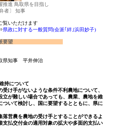
性活躍推進 鳥取県を目指し
 知事
ご覧いただけます
⇒
県政に対する一般質問(会派｢絆｣浜田妙子)
算に対する会派要望
取県知事 平井伸治
の維持について
の受け手がないような条件不利農地について、
設立が難しい場合であっても、農業、農地を維
について検討し、国に要望するとともに、県に
集落営農を農地の受け手とすることができるよ
接支払交付金の適用対象の拡大や多面的支払い