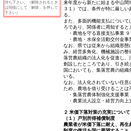
来年度から新たに始まる中山間
待ち下さい。（解除されるとき
は同様にして「解除」を押して
３１）では、条件が特に厳しい
下さい）
る。
また、多面的機能支払について
ろであり、関係者に周知すると
・農地を守る直接支払事業 ９
・農地・水保全活動交付金事業
なお、県では従来から組織形態
み、経営多角化、機械施設の整
落営農組織の法人化を促進し、
創設したところであり、引き続
国においても、集落営農の組織
いる。
なお、法人化されていない任意
ため、農地を借り受けることは
・集落営農体制強化支援事業 
・農業法人設立・経営力向上支
２ 米価下落対策の充実について
（１）戸別所得補償制度
農業者が米価下落に耐え、再生
制度の復活を国に要望すること