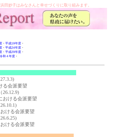
 浜田妙子はみなさんと幸せづくりに取り組みます。
＞
度
・
平成19年度
・
度
・
平成24年度
・
度
・
平成29年度
・
令和４年度
・
7.3.3)
ける会派要望
26.12.9)
編成における会派要望
10.1)
における会派要望
6.25)
における会派要望
月定例会一般質問