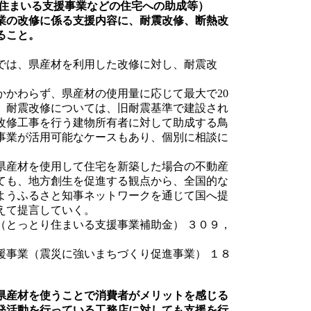
り住まいる支援事業などの住宅への助成等）
業の改修に係る支援内容に、耐震改修、断熱改
ること。
では、県産材を利用した改修に対し、耐震改
かかわらず、県産材の使用量に応じて最大で20
、耐震改修については、旧耐震基準で建設され
改修工事を行う建物所有者に対して助成する鳥
事業が活用可能なケースもあり、個別に相談に
県産材を使用して住宅を新築した場合の不動産
ても、地方創生を促進する観点から、全国的な
ようふるさと知事ネットワークを通じて国へ提
えて提言していく。
とっとり住まいる支援事業補助金） ３０９，
事業（震災に強いまちづくり促進事業） １８
県産材を使うことで消費者がメリットを感じる
発活動を行っている工務店に対しても支援を行