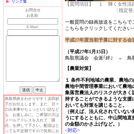
リンク集
【質問項目】 １ 輝く女
お問合せ
〔指定答弁者〕
お名前:
一般質問の録画放送をこちらで
E-Mail:
こちらをクリックしてください
平成27年度当初予
（平成27年1月15日）
鳥取県議会 会派｢絆｣ → 鳥
【農業対策】
１ 条件不利地域の農業、農地
農地中間管理事業において農地
集落営農法人のリスクが大きく
持することができるような支援
鳥取県政をわかりやすく浜田妙
子がお伝えします。また、日々
おいても対策を講じること。
の出来事やちょっといい話など
（例えば、法人化されていない
も、お楽しみに。ご希望の方は
うにするとともに、中山間地直
メールアドレスを入れて「購
の金額のかさ上げなど。）
読」を押して下さい。配信はと
<対応>
っても不定期ですので気長にお